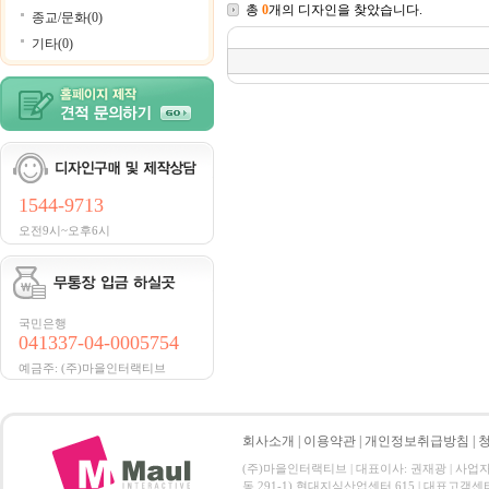
총
0
개의 디자인을 찾았습니다.
종교/문화(0)
기타(0)
1544-9713
오전9시~오후6시
국민은행
041337-04-0005754
예금주: (주)마을인터랙티브
회사소개
|
이용약관
|
개인정보취급방침
|
(주)마을인터랙티브 | 대표이사: 권재광 | 사업자등록번
동 291-1) 현대지식산업센터 615 | 대표고객센터: 1544-