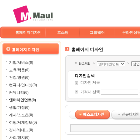
홈페이지디자인
호스팅
그룹웨어
온라인상
홈페이지 디자인
홈페이지 디자인
기업/서비스(0)
HOME
>
>
교육/학문(0)
건강/병원(0)
디자인 제목
컴퓨터/인터넷(0)
가격대 선택
커뮤니티(0)
엔터테인먼트(0)
생활/가정(0)
레저/스포츠(0)
여행/세계정보(0)
경제/재테크(0)
사회/정치(0)